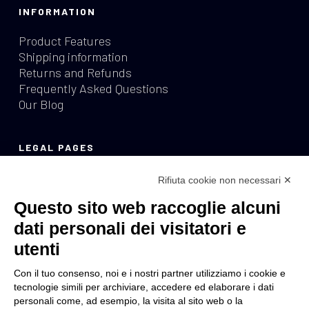
INFORMATION
Product Features
Shipping information
Returns and Refunds
Frequently Asked Questions
Our Blog
LEGAL PAGES
Privacy Policy
Rifiuta cookie non necessari ✕
Cookie Policy
Questo sito web raccoglie alcuni
Terms of sale
Withdrawal Form
dati personali dei visitatori e
utenti
LANGUAGES
Con il tuo consenso, noi e i nostri partner utilizziamo i cookie e
tecnologie simili per archiviare, accedere ed elaborare i dati
Italian
Italiano
(
)
personali come, ad esempio, la visita al sito web o la