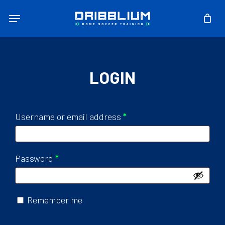
Skip
Menu
to
main
content
LOGIN
Required
Username or email address
*
Required
Password
*
Remember me