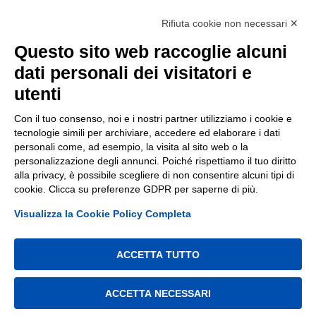
Privacy Policy
Rifiuta cookie non necessari ✕
Cookie Policy
Questo sito web raccoglie alcuni
Terms of sale
Withdrawal Form
dati personali dei visitatori e
utenti
LANGUAGES
Con il tuo consenso, noi e i nostri partner utilizziamo i cookie e
tecnologie simili per archiviare, accedere ed elaborare i dati
Italian
Italiano
(
)
personali come, ad esempio, la visita al sito web o la
personalizzazione degli annunci. Poiché rispettiamo il tuo diritto
Spanish
Español
(
)
alla privacy, è possibile scegliere di non consentire alcuni tipi di
German
Deutsch
(
)
cookie. Clicca su preferenze GDPR per saperne di più.
French
Français
(
)
Visualizza la Cookie Policy Completa
ACCETTA TUTTO
© 2026 DRIBBLIUM - Home Soccer Training. VAT number:
ACCETTA NECESSARI
13213410965