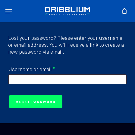
Skip
Menu
to
main
content
Lost your password? Please enter your username
or email address. You will receive a link to create a
new password via email.
Required
Username or email
*
RESET PASSWORD